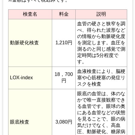
検査名
料金
説明
血管の硬さと狭窄を調
べ、得られた波形など
の情報から動脈硬化度
動脈硬化検査
1,210円
を測定します。血圧を
測るのと同じ感覚で測
定時間は5分程度で
す。
血液検査により、脳梗
18，700
LOX-index
塞や心筋梗塞の発症リ
円
スクを検査
眼底の血管は、体のな
かで唯一直接観察でき
る血管です。眼球の奥
にある血管などの状態
を見ることで、眼の病
眼底検査
3,080円
気だけでなく、高血
圧、動脈硬化、糖尿病