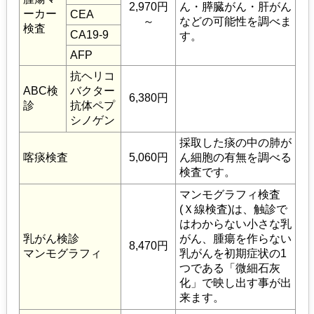
2,970円
ん・膵臓がん・肝がん
ーカー
CEA
～
などの可能性を調べま
検査
CA19-9
す。
AFP
抗ヘリコ
ABC検
バクター
6,380円
診
抗体ペプ
シノゲン
採取した痰の中の肺が
喀痰検査
5,060円
ん細胞の有無を調べる
検査です。
マンモグラフィ検査
(Ｘ線検査)は、触診で
はわからない小さな乳
乳がん検診
がん、腫瘍を作らない
8,470円
マンモグラフィ
乳がんを初期症状の1
つである「微細石灰
化」で映し出す事が出
来ます。