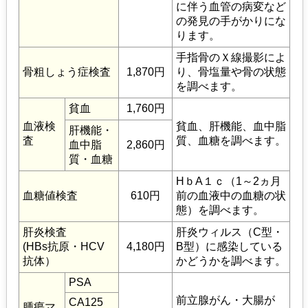
に伴う血管の病変など
の発見の手がかりにな
ります。
手指骨のＸ線撮影によ
骨粗しょう症検査
1,870円
り、骨塩量や骨の状態
を調べます。
貧血
1,760円
血液検
貧血、肝機能、血中脂
肝機能・
査
質、血糖を調べます。
血中脂
2,860円
質・血糖
HｂA１ｃ（1～2ヵ月
血糖値検査
610円
前の血液中の血糖の状
態）を調べます。
肝炎検査
肝炎ウィルス（C型・
(HBs抗原・HCV
4,180円
B型）に感染している
抗体）
かどうかを調べます。
PSA
前立腺がん・大腸が
CA125
腫瘍マ