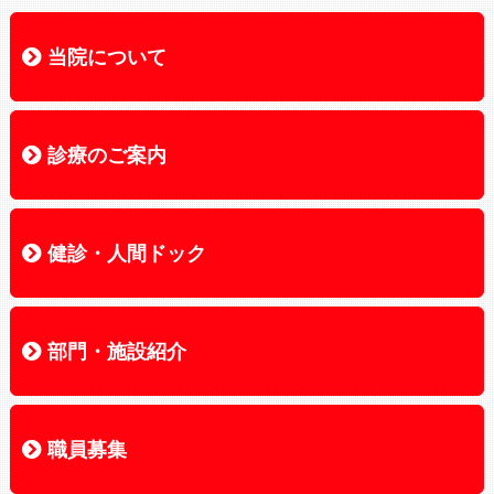
当院について
当院について
院長あいさつ
理念・基本方針
患者さんの権利
個人情報の保護方針
施設の概要・沿革
フロアマップ
交通アクセス
お知らせ
広報誌ORC
各種公告
診療のご案内
診療のご案内
診療科のご案内
外来受診のご案内
診療担当医表
診療部医師紹介
入院のご案内
面会について
健診・人間ドック
健診・人間ドック
健康管理センター
各健診のご案内
オプション検査
検査項目一覧
よくある質問
健診の知恵袋
部門・施設紹介
部門・施設紹介
看護部
検査部
放射線科部
リハビリテーション科部
薬剤部
栄養部
総合相談センター・地域医療連携室
小野田赤十字介護医療院
小野田赤十字訪問看護ステーション
訪問診療
栄養部
職員募集