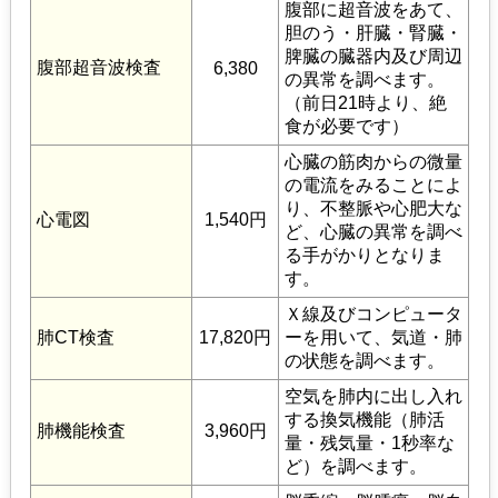
腹部に超音波をあて、
胆のう・肝臓・腎臓・
脾臓の臓器内及び周辺
腹部超音波検査
6,380
の異常を調べます。
（前日21時より、絶
食が必要です）
心臓の筋肉からの微量
の電流をみることによ
り、不整脈や心肥大な
心電図
1,540円
ど、心臓の異常を調べ
る手がかりとなりま
す。
Ｘ線及びコンピュータ
肺CT検査
17,820円
ーを用いて、気道・肺
の状態を調べます。
空気を肺内に出し入れ
する換気機能（肺活
肺機能検査
3,960円
量・残気量・1秒率な
ど）を調べます。