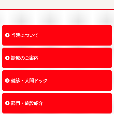
当院について
当院について
院長あいさつ
理念・基本方針
患者さんの権利
個人情報の保護方針
施設の概要・沿革
フロアマップ
交通アクセス
お知らせ
広報誌ORC
各種公告
診療のご案内
診療のご案内
診療科のご案内
外来受診のご案内
診療担当医表
診療部医師紹介
入院のご案内
面会について
健診・人間ドック
健診・人間ドック
健康管理センター
各健診のご案内
オプション検査
検査項目一覧
よくある質問
健診の知恵袋
部門・施設紹介