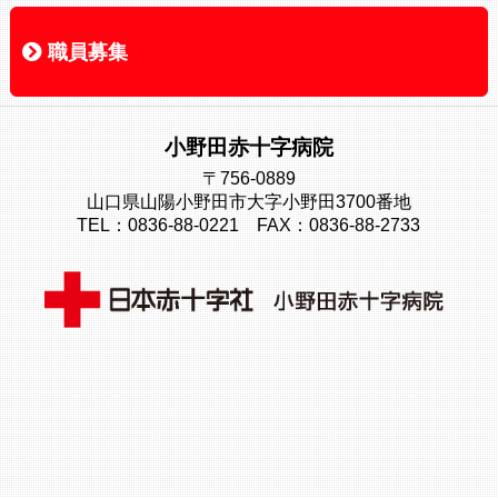
部門・施設紹介
看護部
検査部
放射線科部
リハビリテーション科部
薬剤部
栄養部
総合相談センター・地域医療連携室
小野田赤十字介護医療院
小野田赤十字訪問看護ステーション
訪問診療
栄養部
職員募集
職員募集
募集中の職種一覧
先輩メッセージ
小野田赤十字病院
〒756-0889
山口県山陽小野田市大字小野田3700番地
TEL：0836-88-0221 FAX：0836-88-2733