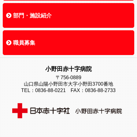
健診・人間ドック
健康管理センター
各健診のご案内
オプション検査
検査項目一覧
よくある質問
健診の知恵袋
部門・施設紹介
部門・施設紹介
看護部
検査部
放射線科部
リハビリテーション科部
薬剤部
栄養部
総合相談センター・地域医療連携室
小野田赤十字介護医療院
小野田赤十字訪問看護ステーション
訪問診療
栄養部
職員募集
職員募集
募集中の職種一覧
先輩メッセージ
小野田赤十字病院
〒756-0889
山口県山陽小野田市大字小野田3700番地
TEL：0836-88-0221 FAX：0836-88-2733