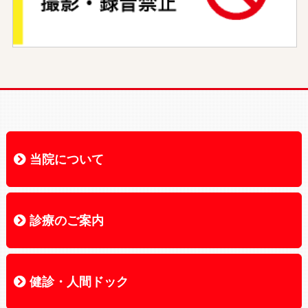
当院について
当院について
院長あいさつ
理念・基本方針
患者さんの権利
個人情報の保護方針
施設の概要・沿革
フロアマップ
交通アクセス
お知らせ
広報誌ORC
各種公告
診療のご案内
診療のご案内
診療科のご案内
外来受診のご案内
診療担当医表
診療部医師紹介
入院のご案内
面会について
健診・人間ドック