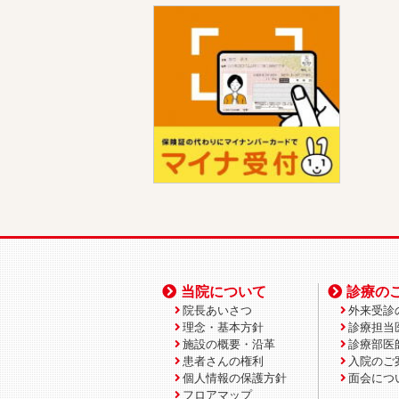
当院について
診療の
院長あいさつ
外来受診
理念・基本方針
診療担当
施設の概要・沿革
診療部医
患者さんの権利
入院のご
個人情報の保護方針
面会につ
フロアマップ