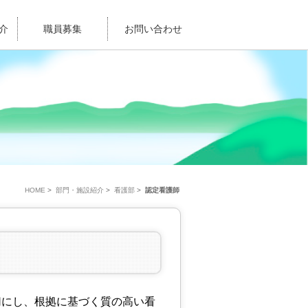
介
職員募集
お問い合わせ
HOME
>
部門・施設紹介
>
看護部
>
認定看護師
切にし、根拠に基づく質の高い看